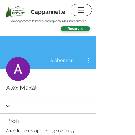
Cappannelle
Votre expérience toscane authentique hors des sentiers battus
Réservez
Plus d'actions
S'abonner
Alex Maxal
Profil
A rejoint le groupe le : 23 nov. 2025