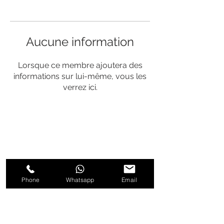
Aucune information
Lorsque ce membre ajoutera des
informations sur lui-même, vous les
verrez ici.
Appelez-nous maintenant
pour réserver
+39
3471595728
Phone
Whatsapp
Email
Suivez nous