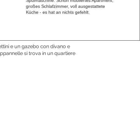
Spülmaschine. Schön möbliertes Apartment,
großes Schlafzimmer, voll ausgestattete
Küche - es hat an nichts gefehlt.
lettini e un gazebo con divano e
ppannelle si trova in un quartiere