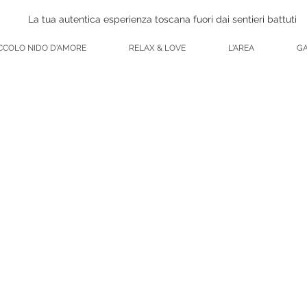
La tua autentica esperienza toscana fuori dai sentieri battuti
CCOLO NIDO D'AMORE
RELAX & LOVE
L'AREA
GA