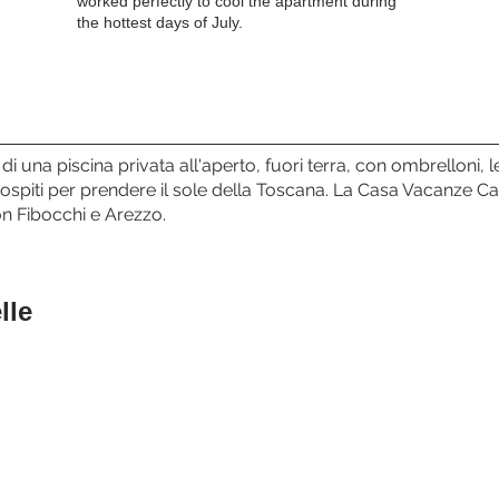
worked perfectly to cool the apartment during
the hottest days of July.
i una piscina privata all'aperto, fuori terra, con ombrelloni, 
 ospiti per prendere il sole della Toscana. La Casa Vacanze Ca
on Fibocchi e Arezzo.
lle