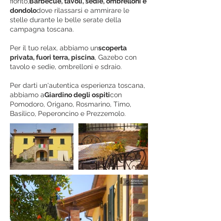
fiorito,
Barbecue, tavoli, sedie, ombrelloni e
dondolo
dove rilassarsi e ammirare le
stelle durante le belle serate della
campagna toscana.
Per il tuo relax, abbiamo un
scoperta
privata, fuori terra, piscina
, Gazebo con
tavolo e sedie, ombrelloni e sdraio.
Per darti un'autentica esperienza toscana,
abbiamo a
Giardino degli ospiti
con
Pomodoro, Origano, Rosmarino, Timo,
Basilico, Peperoncino e Prezzemolo.